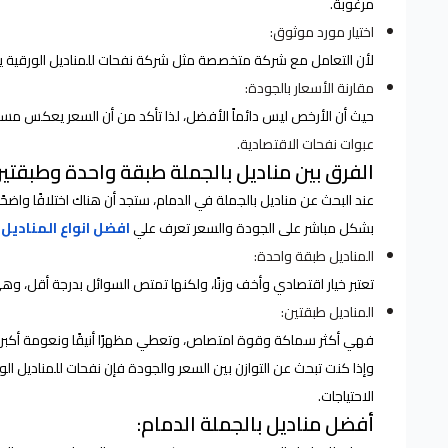
مرغوبة.
اختيار مورد موثوق:
لأن التعامل مع شركة متخصصة مثل شركة نفحات للمناديل الورقية يضم
مقارنة الأسعار بالجودة:
حيث أن الأرخص ليس دائماً الأفضل، لذا تأكد من أن السعر يعكس مست
عبوات نفحات الاقتصادية.
الفرق بين مناديل بالجملة طبقة واحدة وطبقتين
عند البحث عن مناديل بالجملة في الدمام، ستجد أن هناك اختلافًا واضحًا
بشكل مباشر على الجودة والسعر تعرف علي
افضل انواع المناديل
ف
المناديل طبقة واحدة:
تعتبر خيار اقتصادي وأخف وزنًا، ولكنها تمتص السوائل بدرجة أقل، و
المناديل طبقتين:
فهي أكثر سماكة وقوة امتصاص، وتعطي مظهرًا أنيقًا ونعومة أكبر، كم
وإذا كنت تبحث عن التوازن بين السعر والجودة فإن نفحات للمناديل ال
الاحتياجات.
أفضل مناديل بالجملة الدمام: