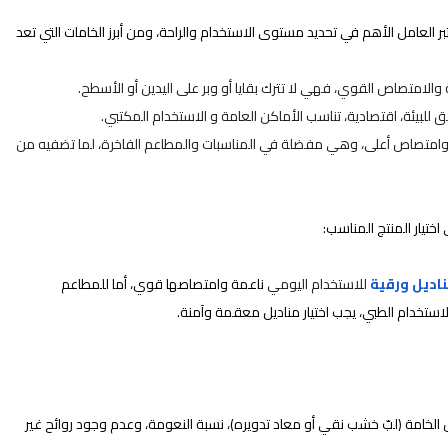
بر العامل الأهم في تحديد مستوى الاستخدام والراحة، ومن أبرز الخامات التي تعد
 والامتصاص القوي، فهي لا تترك بقايا أو وبر على اليدين أو الأسطح.
للبيئة، اقتصادية، تناسب الأماكن العامة و الاستخدام المكتبي.
تي توفر قوة تحمل أكبر وامتصاص أعلى، وهي مفضلة في المناسبات والمطاعم الفاخرة، لما تضفيه من
ختيار المنتج المناسب:
اديل ورقية
للاستخدام اليومي
ناعمة وامتصاصها قوي، أما للمطاعم
ستخدام الطبي، يجب اختيار مناديل معقمة وآمنة.
الخامة (لبّ خشب نقي أو معاد تدويره)، نسبة النعومة، وعدم وجود روائح غير