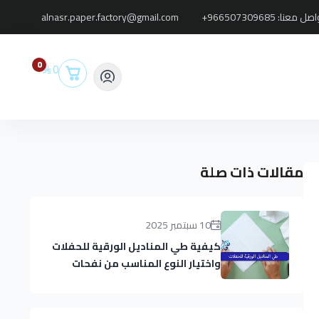
اصل معنا:
+966507309685
alnasr.paper.factory@gmail.com
0
0
مقالات ذات صلة
10 سبتمبر 2025
كيفية طي المناديل الورقية للحفلات
واختيار النوع المناسب من نفحات