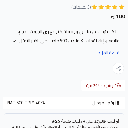
(5 تقييمات)
100
إذا كنت تبحث عن مناديل وجه فاخرة تجمع بين الجودة، الحجم،
والتوفير، إليك نفحات XL مناديل 500 منديل هي الخيار الأمثل لك،
تم تصميم هذه المناديل الورقية خصيصًا لتلبية الاستخدام اليومي
قراءة المزيد
المكثف، سواء في المنازل أو في الصالونات الراقية ومراكز
التجميل، مناديل للوجه ليست فقط كبيرة في الحجم، بل كبيرة في
القيمة أيضًا.
تم شراءه
364
مرة
مواصفات مناديل 500 نفحات XL:
رقم الموديل
NAF-500-3PLY-40X4
نوع المنتج: مناديل ورق طبيعية 100%
عدد العلب في الكرتون: 40 علبة
عدد المناديل في كل علبة: 500 منديل