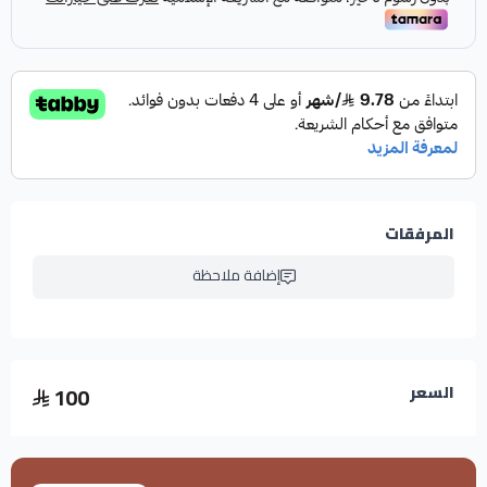
عدد الطبقات: 3 طبقات قوية
خامة المنديل: خام سليلوز طبيعي 100%، بدون أي مواد
معاد تدويرها
نمط المنديل: منقوش ومقوّى لا يتفتت أثناء الاستخدام
القياس: 20×19 سم XL
عدد الحقائب: 4 حقائب، كل حقيبة بها 10 عبوات
المجموع: 40 عبوة مناديل ورقية فائقة الجودة
المرفقات
إضافة ملاحظة
مميزات مناديل 500 نفحات XL:
مناديل ورقية XL الحجم 20×19 سم مساحة أوسع تغنيك
عن استخدام أكثر من منديل وتمنحك تغطية مثالية.
تتكون من 3 طبقات متينة وناعمة تحافظ على النعومة
100
السعر
عند ملامسة الوجه وتوفر قوة تمنع التمزق.
مصنوعة من خامة نقية طبيعية خالية من العطور والمواد