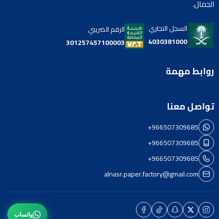
الجمال.
السجل التجاري
الرقم الضريبي
4030381000
301257457100003
روابط مهمة
تواصل معنا
+966507309685
+966507309685
+966507309685
alnasr.paper.factory@gmail.com
واتساب