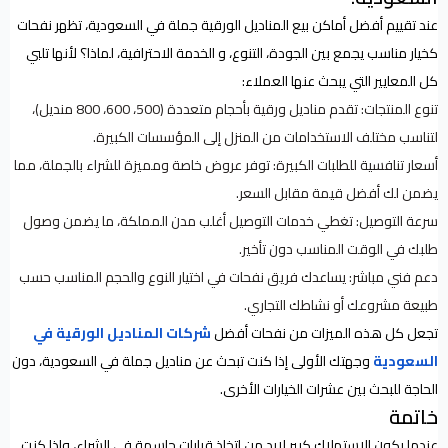
عند تقييم أفضل أماكن بيع المناديل الورقية جملة في السعودية، تظهر نفحات
كخيار مناسب يجمع بين الجودة، التنوع، و الخدمة الاحترافية، لماذا؟ لأنها تلبي
كل المعايير التي يبحث عنها العملاء:
تنوع المنتجات: تقدم مناديل ورقية بأحجام متعددة (500، 600، 800 منديل)،
لتناسب مختلف الاستخدامات من المنزل إلى المؤسسات الكبيرة.
أسعار تنافسية للطلبات الكبيرة: توفر عروض خاصة ومميزة للشراء بالجملة، مما
يضمن لك أفضل قيمة مقابل السعر.
سرعة التوصيل: تغطي خدمات التوصيل أغلب مدن المملكة، ما يضمن وصول
طلبك في الوقت المناسب دون تأخير.
دعم فني مباشر: يساعدك فريق نفحات في اختيار النوع والحجم المناسب حسب
طبيعة مشروعك أو نشاطك التجاري.
تجعل كل هذه الميزات من نفحات أفضل
شركات المناديل الورقية في
السعودية
وجهتك الأولى إذا كنت تبحث عن مناديل جملة في السعودية، دون
الحاجة للبحث بين عشرات الخيارات الأخرى.
خاتمة
عندما يكون الاستهلاك كبير لابد من اتخاذ قرارات حاسمة في الشراء، وإذا كنت