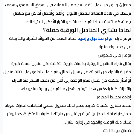
منديل)، والتي حازت على ثقة العديد من العملاء في السوق السعودي، سوف
نرشدك في هذه المقالة لأفضل الأنواع، وأهم وأفضل أماكن بيع مناديل
جملة، كما نتعرف لماذا شراء الجملة هو القرار الأذكى لاحتياجاتك.
لماذا تشتري المناديل الورقية جملة؟
يوفر شراء
انواع مناديل ورقية
جملة العديد من الفوائد للأفراد والشركات
على حد سواء منها:
توفير مالي ملموس
يقلل شراء المناديل الورقية بكميات كبيرة التكلفة لكل منديل بنسبة كبيرة
مقارنة بالشراء من التجزئة، على سبيل المثال، شراء علب تحتوي على 800 منديل
أو أكثر يمكنك من تقليل سعر الوحدة إلى أقل من نصف السعر عند الشراء
بالتجزئة، كما ينعكس هذا التوفير بشكل مباشر على ربحية مشروعك.
إجادة تخطيط المخزون
عندما تشتري بكميات كبيرة، يصبح لديك مخزون يغطي احتياجاتك لفترات طويلة،
مما يجنبك نفاد المخزون فجأة ويقلل من حاجتك للطلبيات المتكررة، كما يوفر
عليك ذلك الوقت والجهد في إدارة الشراء.
ضمان جودة ثابتة