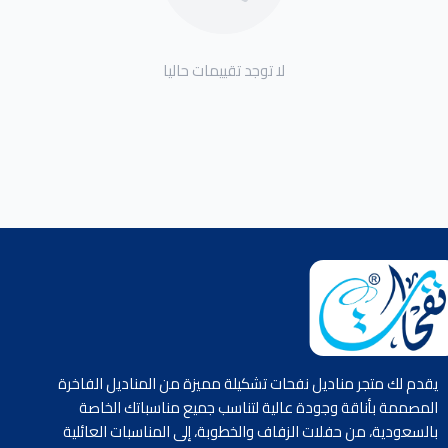
الاستخدام في الأماكن الرسمية والكبيرة.
لماذا تختار مناديل نفحات 600 منديل؟
لا توجد تقييمات حاليا
مناديل 600 من نفحات جودة عالية بثلاث طبقات تضمن
متانة وقوة مع امتصاص ممتاز.
نعومة فاخرة بخامات مخملية لطيفة على البشرة.
تصميم أنيق وبسيط مناسب لجميع الاستخدامات الشخصية
والرسمية.
عبوات اقتصادية تكفي لفترات طويلة.
لا تفوت فرصة الحصول على مناديل 600 نفحات 3 طبقات سوبر
متجر مناديل نفحات
سوفت الآن، واستمتع بنظافة فائقة ونعومة لا تضاهى مع
يقدم لك متجر مناديل نفحات تشكيلة مميزة من المناديل الفاخرة
عبوات كبيرة تدوم طويلاً، اطلبها اليوم وامنح نفسك وعائلتك تجربة
المصممة بأناقة وجودة عالية لتناسب جميع مناسباتك الخاصة
النظافة والفخامة التي تستحقونها.
بالسعودية، من حفلات الزفاف والخطوبة، إلى المناسبات العائلية