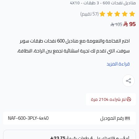
مناديل نفحات 600 - 3 طبقات - 4X10
(57 تقييم)
95
105
اختبر الفخامة والنعومة مع مناديل 600 نفحات طبقات سوبر
سوفت، التي تقدم لك تجربة استثنائية تجمع بين الراحة، النظافة،
والأناقة، هذه المناديل مصنوعة من خامة مخملية من السليلوز
قراءة المزيد
الطبيعي 100% فائقة النعومة وخالية من النقوشات لتناسب
الاستخدام اليومي في المنزل، المكتب، السيارة، بالإضافة إلى
المطاعم والفنادق والكافيهات، تجمع مناديل ورقية نفحات بين
تم شراءه
2104
مرة
المتانة والجودة العالية لتوفر لك حماية مثالية لبشرتك مع لمسة
فاخرة لا مثيل لها.
رقم الموديل
NAF-600-3PLY-4x40
مواصفات 600 مناديل نفحات:
اسم القسم: مناديل ورقية