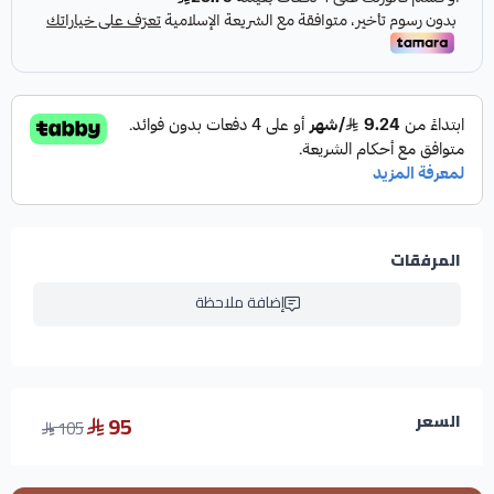
عدد العلب في الكرتون: 40 علبة
عدد المناديل في العبوة: 600 منديل
عدد الطبقات: 3 طبقات
نمط المنديل: سوبر سوفت نعومة فائقة
عدد الحقائب داخل الكرتون: 4 حقائب
عدد العبوات في الحقيبة: 10 عبوات
المرفقات
مميزات مناديل 600 نفحات 3 طبقات سوبر
سوفت:
إضافة ملاحظة
ثلاث طبقات فاخرة تزيد القوة والامتصاص، مما يجعل
المناديل متينة وفعالة في التنظيف دون تمزق.
ملمس مخملي فائق النعومة من خامات طبيعية من
95
السعر
105
السليلوز ناعمة جدًا توفر راحة إضافية، لطيفة على البشرة
حتى مع الاستخدام المتكرر.