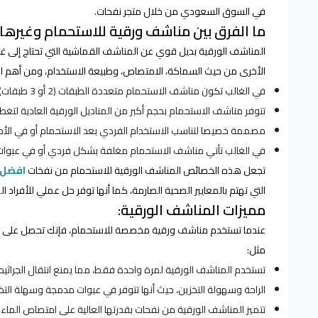
في السوق السعودي من خلال متجر نفحات.
ما الفرق بين مناشف ورقية للاستحمام وغيرها
المناشف الورقية بديل قوي عن المناشف القماشية التي تحتاج إلى غس
الأخرى من حيث السماكة، الامتصاص، وطبيعة الاستخدام، ومن أهم الا
في الغالب تكون مناشف الاستحمام متعددة الطبقات (2 أو 3 طبقات) لتتحمل البلل وتوفر امتصاص عالي.
تتوفر مناشف الاستحمام بحجم أكبر من المناديل الورقية العادية لتغ
مصممة خصيصا لتناسب الاستخدام الفردي بعد الاستحمام أو في الأماكن
في الغالب تأتي مناشف الاستحمام مغلفة بشكل فردي أو في عبوات
تجعل هذه الخصائص المناشف الورقية للاستحمام من نفخات
افضل 
التي تهتم بالمعايير الصحية الصارمة، كما أنها توفر حل عملي للأفراد 
مميزات المناشف الورقية:
عندما تستخدم مناشف ورقية مخصصة للاستحمام، فإنك تحصل على مجمو
مثل:
تستخدم المناشف الورقية لمرة واحدة فقط، مما يمنع انتقال الجراثيم 
الراحة وسهولة التخزين، حيث أنها تتوفر في عبوات مدمجة وسهلة التخ
تتميز المناشف الورقية من نفحات بقدرتها العالية على امتصاص الماء