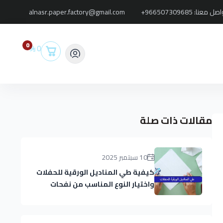
اصل معنا:
+966507309685
alnasr.paper.factory@gmail.com
0
0
مقالات ذات صلة
10 سبتمبر 2025
كيفية طي المناديل الورقية للحفلات
واختيار النوع المناسب من نفحات