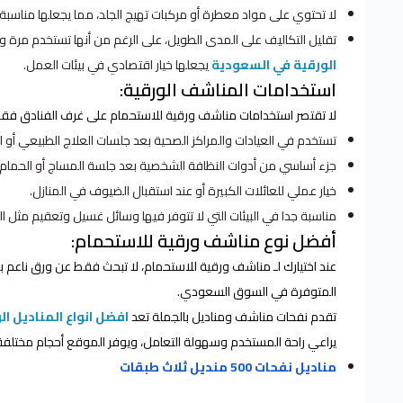
لا تحتوي على مواد معطرة أو مركبات تهيج الجلد، مما يجعلها مناسبة
تقليل التكاليف على المدى الطويل، على الرغم من أنها تستخدم مرة وا
الورقية في السعودية
يجعلها خيار اقتصادي في بيئات العمل.
استخدامات المناشف الورقية:
لا تقتصر استخدامات مناشف ورقية للاستحمام على غرف الفنادق فق
تستخدم في العيادات والمراكز الصحية بعد جلسات العلاج الطبيعي أو ا
جزء أساسي من أدوات النظافة الشخصية بعد جلسة المساج أو الحمام ا
خيار عملي للعائلات الكبيرة أو عند استقبال الضيوف في المنازل.
مناسبة جدا في البيئات التي لا تتوفر فيها وسائل غسيل وتعقيم مثل ا
أفضل نوع مناشف ورقية للاستحمام:
عند اختيارك لـ مناشف ورقية للاستحمام، لا تبحث فقط عن ورق ناعم بل
المتوفرة في السوق السعودي.
تقدم نفحات مناشف ومناديل بالجملة تعد
افضل انواع المناديل ا
يراعي راحة المستخدم وسهولة التعامل، ويوفر الموقع أحجام مختلفة
مناديل نفحات 500 منديل ثلاث طبقات