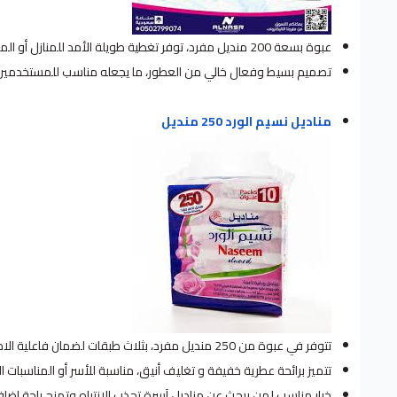
عبوة بسعة 200 منديل مفرد، توفر تغطية طويلة الأمد للمنازل أو المؤسسات المتوسطة.
تصميم بسيط وفعال خالي من العطور، ما يجعله مناسب للمستخدمين ال
مناديل نسيم الورد 250 منديل
تتوفر في عبوة من 250 منديل مفرد، بثلاث طبقات لضمان فاعلية الامتصاص ونعومة ملمسها.
تتميز برائحة عطرية خفيفة و تغليف أنيق، مناسبة للأسر أو المناسبات الع
خيار مناسب لمن يبحث عن مناديل آسرة تجذب الانتباه وتمنح راحة إضاف