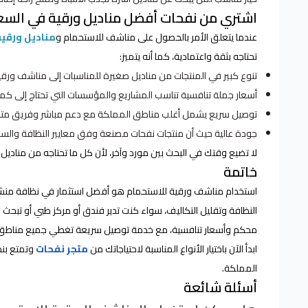
اشتري من نفحات أفضل مناديل ورقية في السع
عندما يتعلق الأمر بالحصول على مناشف للاستحمام و
مناديل ورقية
تحتاجه بثقة واعتمادية، كما أنه يتميز:
تنوع كبير في المنتجات من مناديل صغيرة للمناسبات إلى مناشف ورقي
أسعار جملة تنافسية تناسب المشاريع والمؤسسات التي تحتاج إلى كمي
توصيل سريع يشمل أغلب مناطق المملكة مع دعم مباشر وفريق م
جودة عالية حيث أن منتجات نفحات مصنعة وفق معايير النظافة والسل
لا تضيع وقتك في البحث بين مورد وآخر، لأن كل ما تحتاجه من مناديل
خاتمة
استخدام مناشف ورقية للاستحمام هو أفضل استثمار في نظافة منشأتك 
النظافة وتقليل التكاليف، سواء كنت تدير فندق أو مركز طبي أو تبحث 
محكم وأسعار تنافسية، مع خدمة توصيل سريعة تغطي جميع مناطق ال
ابدأ الآن باختيار الأنواع المناسبة لاحتياجاتك من
متجر نفحات
وتمتع بن
المملكة.
أسئلة شائعة